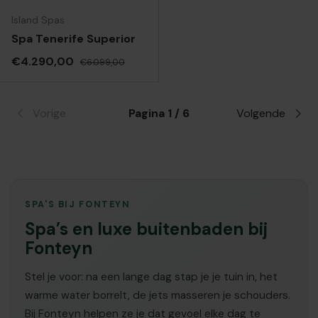
Island Spas
Spa Tenerife Superior
Verkoopprijs
Reguliere prijs
€4.290,00
€6.099,00
Vorige
Pagina 1 / 6
Volgende
SPA'S BIJ FONTEYN
Spa’s en luxe buitenbaden bij
Fonteyn
Stel je voor: na een lange dag stap je je tuin in, het
warme water borrelt, de jets masseren je schouders.
Bij Fonteyn helpen ze je dat gevoel elke dag te