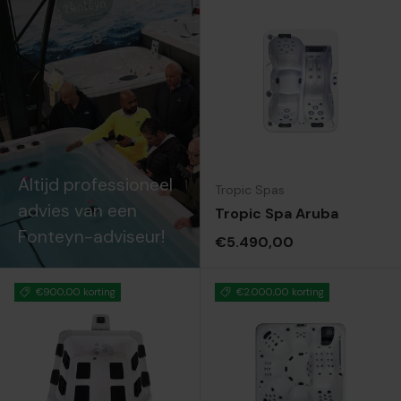
Altijd professioneel
Tropic Spas
advies van een
Tropic Spa Aruba
Fonteyn-adviseur!
Reguliere prijs
€5.490,00
€900,00 korting
€2.000,00 korting