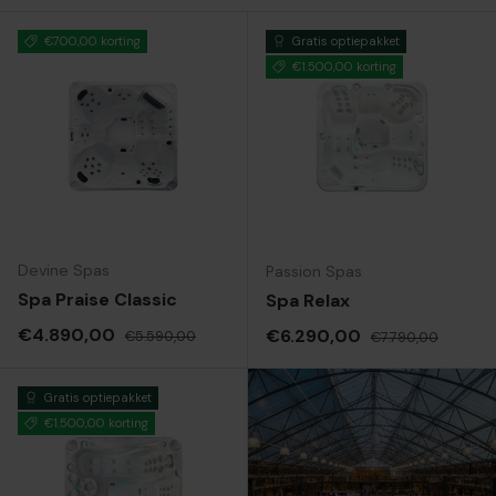
€700,00 korting
Gratis optiepakket
€1.500,00 korting
Devine Spas
Passion Spas
Spa Praise Classic
Spa Relax
Verkoopprijs
Reguliere prijs
€4.890,00
Verkoopprijs
Reguliere prijs
€6.290,00
€5.590,00
€7.790,00
Gratis optiepakket
€1.500,00 korting