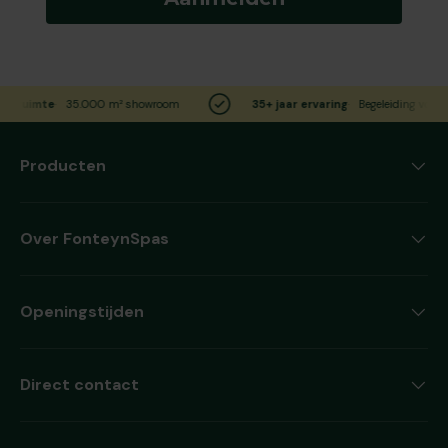
0 m² showroom
35+ jaar ervaring
Begeleiding voor elk product
Producten
Over FonteynSpas
Openingstijden
Direct contact