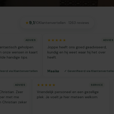
9,1
★
Klantenvertellen · 1263 reviews
/10
★★★★★
ADVIES
ADVIES
isch geholpen.
Joppe heeft ons goed geadviseerd,
e wensen in kaart
kundig en hij weet waar hij het over
dige tips.
heeft.
Maaike
ia Klantenvertellen
✓ Geverifieerd via Klantenvertellen
★★★★★
ADVIES
SERVICE
d met Christian. Zeer
Vriendelijk personeel en een gezellige
d en super met me
plek. Je voelt je hier meteen welkom.
eyn en Christian zeker