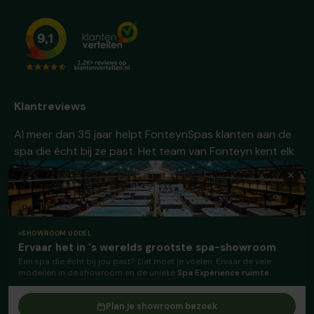
Klantreviews
Al meer dan 35 jaar helpt FonteynSpas klanten aan de
spa die écht bij ze past. Het team van Fonteyn kent elk
model door en door en denkt graag met je mee over de
beste keuze bij jouw situatie. Die persoonlijke aanpak én
's werelds allergrootste keuze maakt het verschil - en
daar komen de klanten van Fonteyn al jaren voor terug.
SHOWROOM UDDEL
Ervaar het in 's werelds grootste spa-showroom
Facebook
Instagram
TikTok
Een spa die écht bij jou past? Dat moet je voelen. Ervaar de vele
modellen in de showroom en de unieke
Spa Experience ruimte
.
Geaccepteerde betaalmethoden
Plan je showroom bezoek