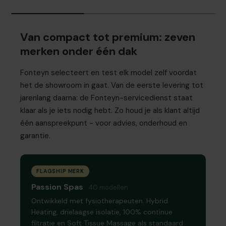
Van compact tot premium: zeven
merken onder één dak
Fonteyn selecteert en test elk model zelf voordat
het de showroom in gaat. Van de eerste levering tot
jarenlang daarna: de Fonteyn-servicedienst staat
klaar als je iets nodig hebt. Zo houd je als klant altijd
één aanspreekpunt - voor advies, onderhoud en
garantie.
FLAGSHIP MERK
Passion Spas
40 modellen
Ontwikkeld met fysiotherapeuten. Hybrid
Heating, drielaagse isolatie, 100% continue
filtratie en Soft Tissue Massage als standaard.