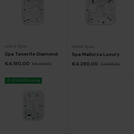
Island Spas
Island Spas
Spa Tenerife Diamond
Spa Mallorca Luxury
Verkoopprijs
Reguliere prijs
€4.190,00
Verkoopprijs
Reguliere prijs
€4.290,00
€5.499,00
€4.999,00
€1.809,00 korting