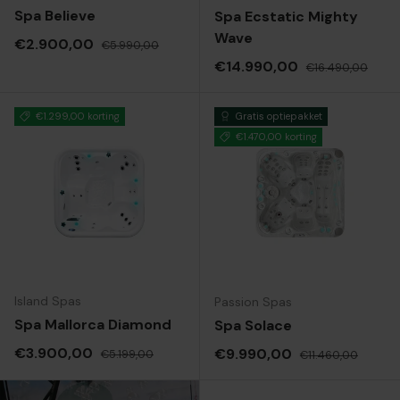
Spa Believe
Spa Ecstatic Mighty
Wave
Verkoopprijs
Reguliere prijs
€2.900,00
€5.990,00
Verkoopprijs
Reguliere prijs
€14.990,00
€16.490,00
€1.299,00 korting
Gratis optiepakket
€1.470,00 korting
Island Spas
Passion Spas
Spa Mallorca Diamond
Spa Solace
Verkoopprijs
Reguliere prijs
€3.900,00
Verkoopprijs
Reguliere prijs
€9.990,00
€5.199,00
€11.460,00