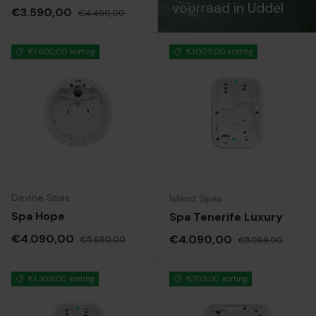
voorraad in Uddel
Verkoopprijs
Reguliere prijs
€3.590,00
€4.490,00
€1.600,00 korting
€1.009,00 korting
Devine Spas
Island Spas
Spa Hope
Spa Tenerife Luxury
Verkoopprijs
Reguliere prijs
€4.090,00
Verkoopprijs
Reguliere prijs
€4.090,00
€5.690,00
€5.099,00
€1.309,00 korting
€709,00 korting