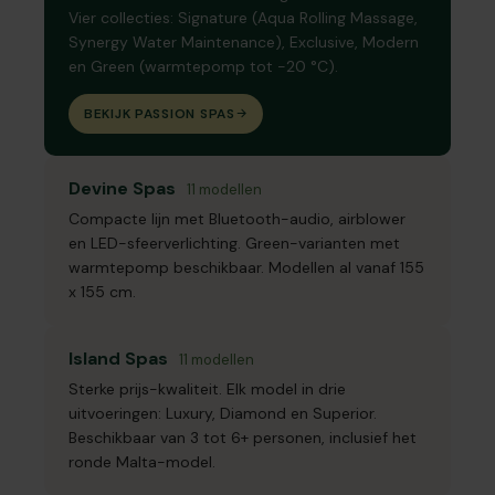
Vier collecties: Signature (Aqua Rolling Massage,
Synergy Water Maintenance), Exclusive, Modern
en Green (warmtepomp tot -20 °C).
BEKIJK PASSION SPAS
Devine Spas
11 modellen
Compacte lijn met Bluetooth-audio, airblower
en LED-sfeerverlichting. Green-varianten met
warmtepomp beschikbaar. Modellen al vanaf 155
x 155 cm.
Island Spas
11 modellen
Sterke prijs-kwaliteit. Elk model in drie
uitvoeringen: Luxury, Diamond en Superior.
Beschikbaar van 3 tot 6+ personen, inclusief het
ronde Malta-model.