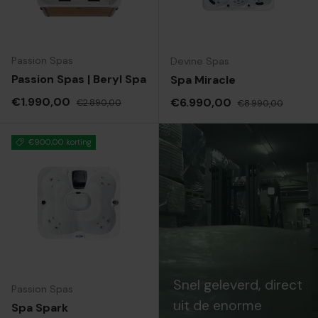
Passion Spas
Devine Spas
Passion Spas | Beryl Spa
Spa Miracle
Verkoopprijs
Reguliere prijs
€1.990,00
Verkoopprijs
Reguliere prijs
€6.990,00
€2.890,00
€8.990,00
€900,00 korting
Snel geleverd, direct
Passion Spas
uit de enorme
Spa Spark