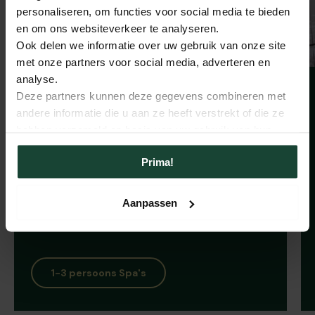
personaliseren, om functies voor social media te bieden
en om ons websiteverkeer te analyseren.
Ook delen we informatie over uw gebruik van onze site
met onze partners voor social media, adverteren en
analyse.
Spa voor 2 personen: compact
Deze partners kunnen deze gegevens combineren met
en comfortabel
andere informatie die u aan ze heeft verstrekt of die ze
hebben verzameld op basis van uw gebruik van hun
Jouw eigen wellnessmoment op het balkon,
services.
terras of in de tuin. De spa's voor 2 personen
Prima!
- ook gezocht als jacuzzi 2 personen -
combineren krachtige jets met een compact
Aanpassen
ontwerp. Persoonlijk, intiem en elke dag weer
genieten.
1-3 persoons Spa's